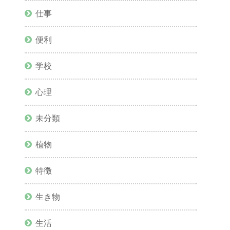
仕事
便利
学校
心理
未分類
植物
特徴
生き物
生活