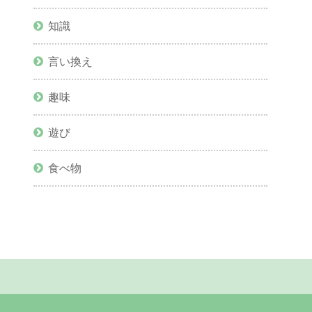
知識
言い換え
趣味
遊び
食べ物