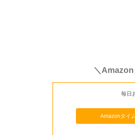
＼Amaz
毎日
Amazonタ