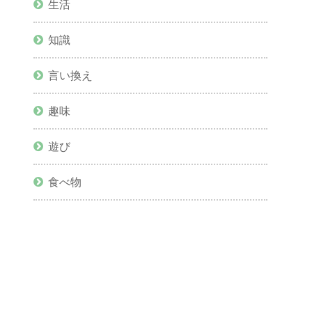
生活
知識
言い換え
趣味
遊び
食べ物