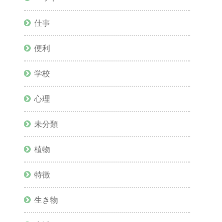
仕事
便利
学校
心理
未分類
植物
特徴
生き物