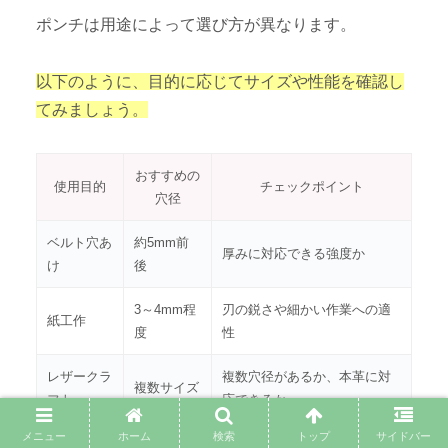
ポンチは用途によって選び方が異なります。
以下のように、目的に応じてサイズや性能を確認し
てみましょう。
おすすめの
使用目的
チェックポイント
穴径
ベルト穴あ
約5mm前
厚みに対応できる強度か
け
後
3～4mm程
刃の鋭さや細かい作業への適
紙工作
度
性
レザークラ
複数穴径があるか、本革に対
複数サイズ
フト
応できるか
メニュー
ホーム
検索
トップ
サイドバー