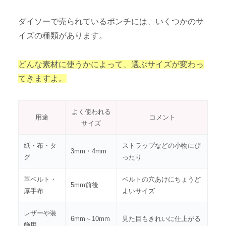
ダイソーで売られているポンチには、いくつかのサ
イズの種類があります。
どんな素材に使うかによって、選ぶサイズが変わっ
てきますよ。
よく使われる
用途
コメント
サイズ
紙・布・タ
ストラップなどの小物にぴ
3mm・4mm
グ
ったり
革ベルト・
ベルトの穴あけにちょうど
5mm前後
厚手布
よいサイズ
レザーや装
6mm～10mm
見た目もきれいに仕上がる
飾用