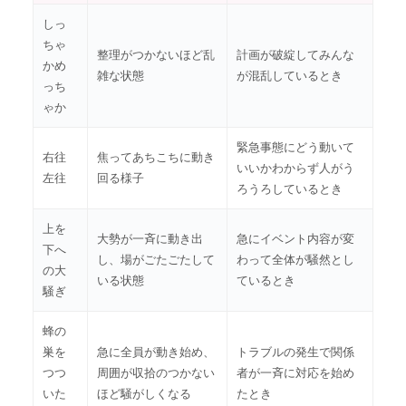
しっ
ちゃ
整理がつかないほど乱
計画が破綻してみんな
かめ
雑な状態
が混乱しているとき
っち
ゃか
緊急事態にどう動いて
右往
焦ってあちこちに動き
いいかわからず人がう
左往
回る様子
ろうろしているとき
上を
大勢が一斉に動き出
急にイベント内容が変
下へ
し、場がごたごたして
わって全体が騒然とし
の大
いる状態
ているとき
騒ぎ
蜂の
巣を
急に全員が動き始め、
トラブルの発生で関係
つつ
周囲が収拾のつかない
者が一斉に対応を始め
いた
ほど騒がしくなる
たとき