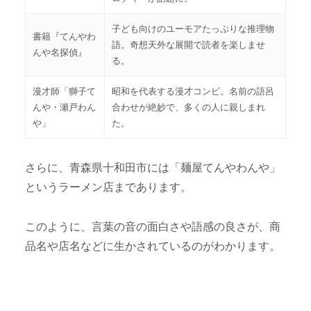
子ども向けのユーモアたっぷりな推理物
書籍『てんやわ
語。奇想天外な展開で読者を楽しませ
んや名探偵』
る。
漫才師「獅子て
昭和を代表する漫才コンビ。名前の語呂
んや・瀬戸わん
合わせが絶妙で、多くの人に親しまれ
や」
た。
さらに、青森県十和田市には「麺屋てんやわんや」
というラーメン店まであります。
このように、言葉の音の面白さや語感の良さが、商
品名や店名などに生かされているのがわかります。