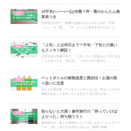
10平米(へーべー)は何畳？坪・畳のかんたん換
知識
算表つき
日常生活の中で、部屋や土地の広さを示すために「平米
（㎡）」や「畳」、「坪」といった単位を見かけること...
「上旬」とは何日まで？中旬・下旬との違い
知識
もスッキリ解説！
日常生活や仕事の中で、「上旬」という言葉をよく耳にする
ことがあります。 例えば、「1月の上旬に旅行の...
ペットボトルの耐熱温度と識別法！お湯の取
知識
り扱いに注意
私たちが毎日使っているペットボトルには、実はいくつかの
種類があることを知っていますか？ 見た目はどれ...
知らないと大損！修学旅行の「持っていけば
知識
よかった」持ち物リスト
修学旅行は、多くの高校生にとって楽しみなイベントの一つ
です。 楽しい思い出を作るためには、事前の準備...