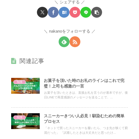
シェアする
nakanoをフォローする
関連記事
お菓子を頂いた時のお礼のラインはこれで完
知識
璧！上司も感激の一言
お菓子を頂いたときは、直接お礼を言うのが基本ですが、後
日LINEで再度感謝のメッセージを送ることで、...
スニーカーきつい人必見！馴染むための簡単
知識
プロセス
「ネットで買ったスニーカーを履いたら、つま先が狭くて窮
屈だった」 「試着したときは大丈夫だと思ったけ...