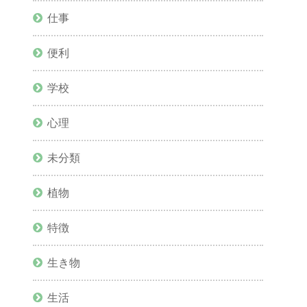
仕事
便利
学校
心理
未分類
植物
特徴
生き物
生活