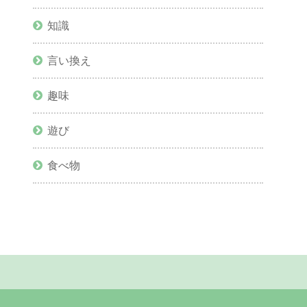
知識
言い換え
趣味
遊び
食べ物