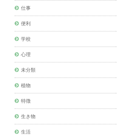
仕事
便利
学校
心理
未分類
植物
特徴
生き物
生活