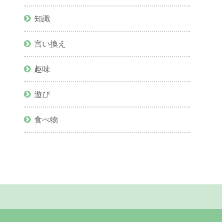
知識
言い換え
趣味
遊び
食べ物