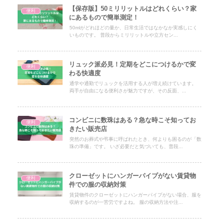
【保存版】50ミリリットルはどれくらい？家
便利
にあるもので簡単測定！
50mlがどれほどの量か、日常生活ではなかなか実感しにく
いものです。 普段からミリリットルや立方セン...
リュック派必見！定期をどこにつけるかで変
便利
わる快適度
通学や通勤でリュックを活用する人が増え続けています。
両手が自由になる便利さが魅力ですが、その反面、...
コンビニに数珠はある？急な時こそ知ってお
便利
きたい販売店
突然のお葬式や弔事に呼ばれたとき、何よりも困るのが「数
珠の準備」です。 いざ必要だと気づいても、普段...
クローゼットにハンガーパイプがない賃貸物
便利
件での服の収納対策
賃貸物件のクローゼットにハンガーパイプがない場合、服を
収納するのが一苦労ですよね。 服の収納方法や注...