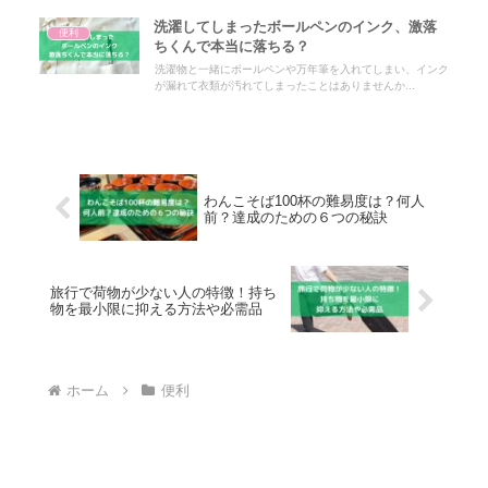
洗濯してしまったボールペンのインク、激落
便利
ちくんで本当に落ちる？
洗濯物と一緒にボールペンや万年筆を入れてしまい、インク
が漏れて衣類が汚れてしまったことはありませんか...
わんこそば100杯の難易度は？何人
前？達成のための６つの秘訣
旅行で荷物が少ない人の特徴！持ち
物を最小限に抑える方法や必需品
ホーム
便利