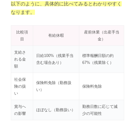
以下のように、具体的に比べてみるとわかりやすく
なります。
比較項
産前休業（出産手当
有給休暇
目
金）
支給さ
日給100%（残業手当
標準報酬日額の約
れる金
含む場合あり）
67%（残業除く）
額
社会保
保険料免除（勤務扱
険の扱
保険料免除
い）
い
賞与へ
勤務日数に応じて減
ほぼなし（勤務扱い）
の影響
少の可能性