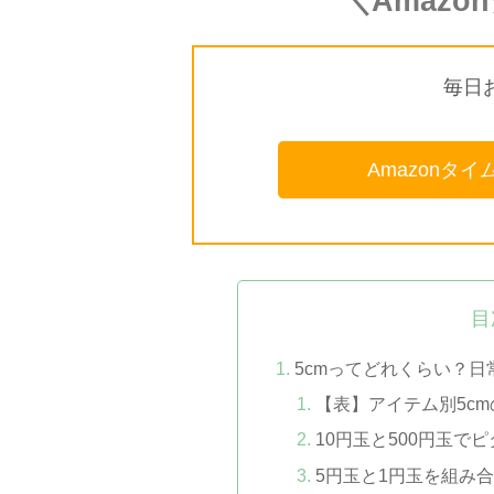
＼Amaz
毎日
Amazonタ
目
5cmってどれくらい？
【表】アイテム別5c
10円玉と500円玉で
5円玉と1円玉を組み合