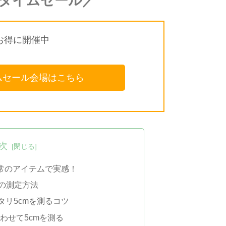
onタイムセール／
お得に開催中
イムセール会場はこちら
次
日常のアイテムで実感！
mの測定方法
ピタリ5cmを測るコツ
わせて5cmを測る