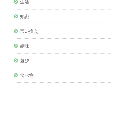
生活
知識
言い換え
趣味
遊び
食べ物