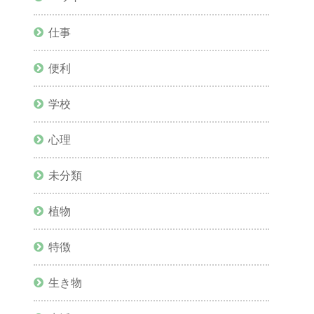
仕事
便利
学校
心理
未分類
植物
特徴
生き物