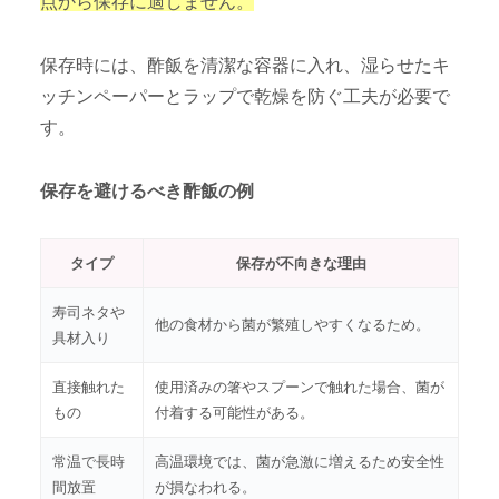
点から保存に適しません。
保存時には、酢飯を清潔な容器に入れ、湿らせたキ
ッチンペーパーとラップで乾燥を防ぐ工夫が必要で
す。
保存を避けるべき酢飯の例
タイプ
保存が不向きな理由
寿司ネタや
他の食材から菌が繁殖しやすくなるため。
具材入り
直接触れた
使用済みの箸やスプーンで触れた場合、菌が
もの
付着する可能性がある。
常温で長時
高温環境では、菌が急激に増えるため安全性
間放置
が損なわれる。