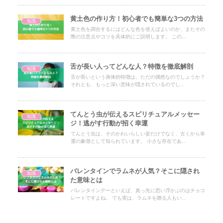
黄土色の作り方！初心者でも簡単な3つの方法
知識
黄土色を調合するにはどんな色を使えばよいのか、またその
際の注意点やコツを具体的にご説明します。 この...
舌が長い人ってどんな人？特徴を徹底解剖
知識
舌が長いという身体的特徴は、ただの偶然なのでしょうか？
それとも、もっと深い意味が隠されているのでし...
てんとう虫が伝えるスピリチュアルメッセー
知識
ジ！逃がす行動が招く幸運
てんとう虫は、そのかわいらしい姿だけでなく、古くから幸
運の象徴として知られています。 小さな存在であ...
バレンタインでラムネが人気？そこに隠され
知識
た意味とは
バレンタインデーといえば、真っ先に思い浮かぶのはチョコ
レートですよね。 でも実は、ラムネを贈る人もい...